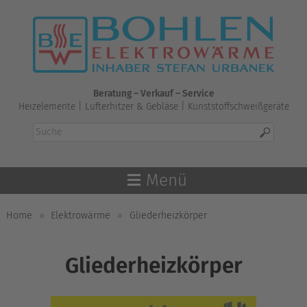
Skip
to
content
Beratung – Verkauf – Service
Heizelemente | Lufterhitzer & Gebläse | Kunststoffschweißgeräte
Menü
Home
»
Elektrowärme
»
Gliederheizkörper
Gliederheizkörper