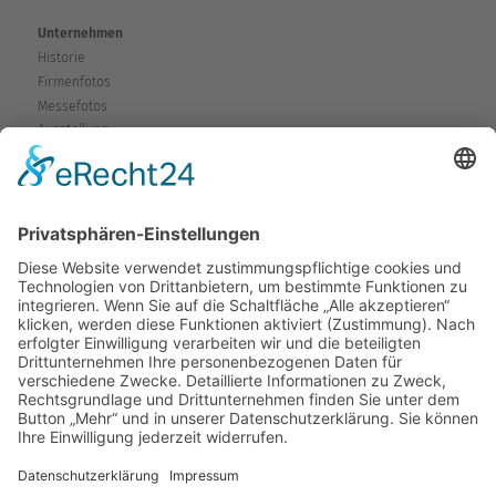
Unternehmen
Historie
Firmenfotos
Messefotos
Ausstellung
Service
Fragen & Probleme
Garantie & Gewährleistung
Mieten-Testen-Kaufen
Reparaturen
Sicherheitshinweise
Versand
Kontakt
Karte
Anfahrtsplan
Wegbeschreibung
Kontaktformular
Rückruf