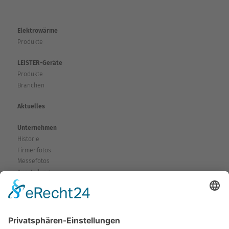
Elektrowärme
Produkte
LEISTER-Geräte
Produkte
Branchen
Aktuelles
Unternehmen
Historie
Firmenfotos
Messefotos
Ausstellung
Service
Fragen & Probleme
Garantie & Gewährleistung
Mieten-Testen-Kaufen