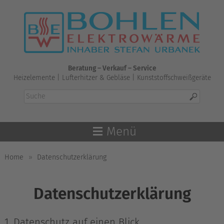
Skip
to
content
Beratung – Verkauf – Service
Heizelemente | Lufterhitzer & Gebläse | Kunststoffschweißgeräte
Menü
Home
»
Datenschutzerklärung
Datenschutzerklärung
1. Datenschutz auf einen Blick