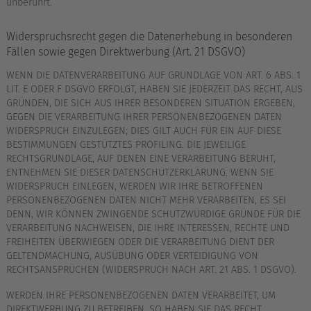
unberührt.
Widerspruchsrecht gegen die Datenerhebung in besonderen
Fällen sowie gegen Direktwerbung (Art. 21 DSGVO)
WENN DIE DATENVERARBEITUNG AUF GRUNDLAGE VON ART. 6 ABS. 1
LIT. E ODER F DSGVO ERFOLGT, HABEN SIE JEDERZEIT DAS RECHT, AUS
GRÜNDEN, DIE SICH AUS IHRER BESONDEREN SITUATION ERGEBEN,
GEGEN DIE VERARBEITUNG IHRER PERSONENBEZOGENEN DATEN
WIDERSPRUCH EINZULEGEN; DIES GILT AUCH FÜR EIN AUF DIESE
BESTIMMUNGEN GESTÜTZTES PROFILING. DIE JEWEILIGE
RECHTSGRUNDLAGE, AUF DENEN EINE VERARBEITUNG BERUHT,
ENTNEHMEN SIE DIESER DATENSCHUTZERKLÄRUNG. WENN SIE
WIDERSPRUCH EINLEGEN, WERDEN WIR IHRE BETROFFENEN
PERSONENBEZOGENEN DATEN NICHT MEHR VERARBEITEN, ES SEI
DENN, WIR KÖNNEN ZWINGENDE SCHUTZWÜRDIGE GRÜNDE FÜR DIE
VERARBEITUNG NACHWEISEN, DIE IHRE INTERESSEN, RECHTE UND
FREIHEITEN ÜBERWIEGEN ODER DIE VERARBEITUNG DIENT DER
GELTENDMACHUNG, AUSÜBUNG ODER VERTEIDIGUNG VON
RECHTSANSPRÜCHEN (WIDERSPRUCH NACH ART. 21 ABS. 1 DSGVO).
WERDEN IHRE PERSONENBEZOGENEN DATEN VERARBEITET, UM
DIREKTWERBUNG ZU BETREIBEN, SO HABEN SIE DAS RECHT,