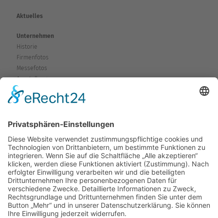
Aktuelles
Unternehmen
Historie
Firmenfotos
Messefotos
Ausstellung
Service
Fragen & Probleme
Garantie & Gewährleistung
Mieten-Testen-Kaufen
Reparaturen
Sicherheitshinweise
Versand
Kontakt
Karte
Anfahrtsplan
Wegbeschreibung