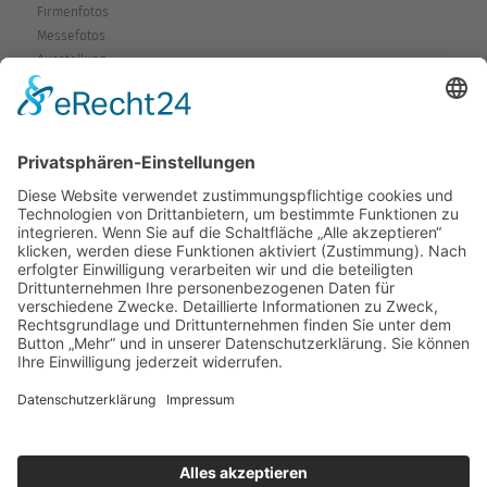
Firmenfotos
Messefotos
Ausstellung
Service
Fragen & Probleme
Garantie & Gewährleistung
Mieten-Testen-Kaufen
Reparaturen
Sicherheitshinweise
Versand
Kontakt
Karte
Anfahrtsplan
Wegbeschreibung
Kontaktformular
Rückruf
VCard
Copyright © 2026 Bohlen Elektrowärme.