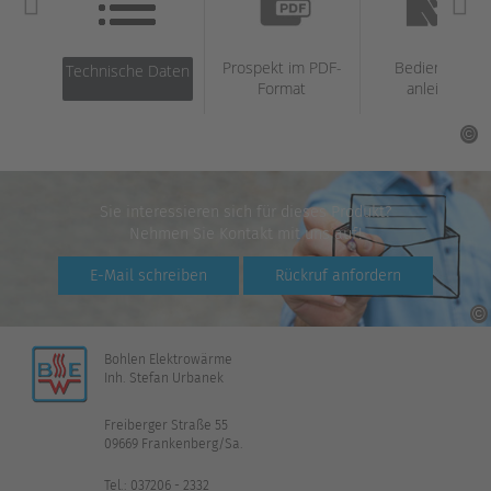
Prospekt im PDF-
Bedienungs­
Technische Daten
Format
anleitung
Sie interessieren sich für dieses Produkt?
Nehmen Sie Kontakt mit uns auf!
E-Mail schreiben
Rückruf anfordern
Bohlen Elektrowärme
Inh. Stefan Urbanek
Freiberger Straße 55
09669 Frankenberg/Sa.
Tel.: 037206 - 2332