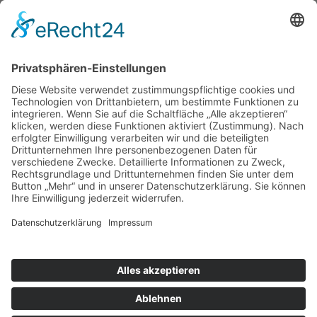
Ausstellung
Service
Fragen & Probleme
Garantie & Gewährleistung
Mieten-Testen-Kaufen
Reparaturen
Sicherheitshinweise
Versand
Kontakt
Karte
Anfahrtsplan
Wegbeschreibung
Kontaktformular
Rückruf
VCard
Copyright © 2026 Bohlen Elektrowärme.
Alle Rechte vorbehalten.
Impressum
Datenschutzerklärung
Erklärung zur Barrierefreiheit