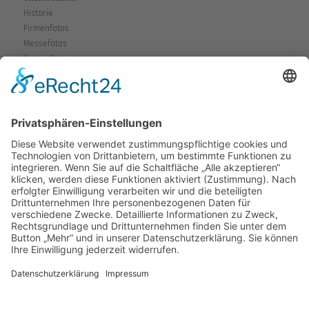
Historie
Firmenfotos
Messefotos
Ausstellung
Service
Fragen & Probleme
Garantie & Gewährleistung
Mieten-Testen-Kaufen
Reparaturen
Sicherheitshinweise
Versand
Kontakt
Karte
Anfahrtsplan
Wegbeschreibung
Kontaktformular
Rückruf
VCard