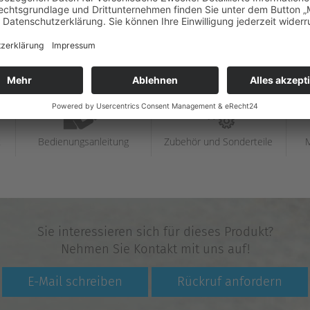
t
Bedienungs­anleitung
Zubehör und Sonderteile
Sie interessieren sich für dieses Produkt?
Nehmen Sie Kontakt mit uns auf!
E-Mail schreiben
Rückruf anfordern