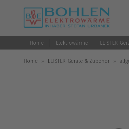
Skip
to
content
Home
Elektrowärme
LEISTER-Ger
Home
»
LEISTER-Geräte & Zubehör
»
all