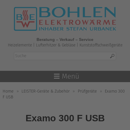
Skip
to
content
Beratung – Verkauf – Service
Heizelemente | Lufterhitzer & Gebläse | Kunststoffschweißgeräte
Menü
Home
»
LEISTER-Geräte & Zubehör
»
Prüfgeräte
»
Examo 300
F USB
Examo 300 F USB