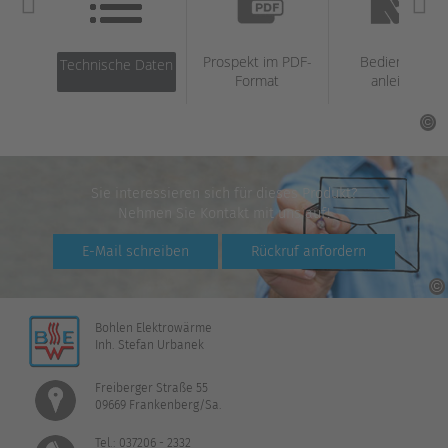
Prospekt im PDF-
Bedienungs­
Technische Daten
Format
anleitung
Sie interessieren sich für dieses Produkt?
Nehmen Sie Kontakt mit uns auf!
E-Mail schreiben
Rückruf anfordern
Bohlen Elektrowärme
Inh. Stefan Urbanek
Freiberger Straße 55
09669 Frankenberg/Sa.
Tel.: 037206 - 2332