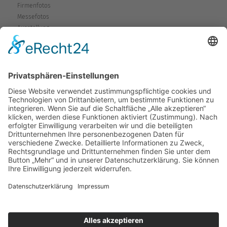
Firmenfotos
Messefotos
Ausstellung
Service
Fragen & Probleme
Garantie & Gewährleistung
Mieten-Testen-Kaufen
Reparaturen
Sicherheitshinweise
Versand
Kontakt
Karte
Anfahrtsplan
Wegbeschreibung
Kontaktformular
Rückruf
VCard
Copyright © 2026 Bohlen Elektrowärme.