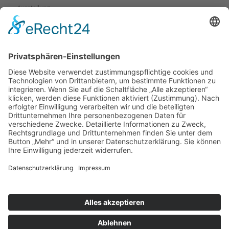
Ausstellung
Service
Fragen & Probleme
Garantie & Gewährleistung
Mieten-Testen-Kaufen
Reparaturen
Sicherheitshinweise
Versand
Kontakt
Karte
Anfahrtsplan
Wegbeschreibung
Kontaktformular
Rückruf
VCard
Copyright © 2026 Bohlen Elektrowärme.
Alle Rechte vorbehalten.