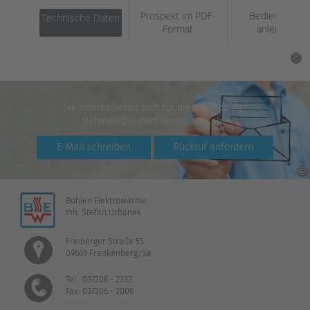
Prospekt im PDF-
Bedienungs­
Technische Daten
Format
anleitung
Sie interessieren sich für dieses Produkt?
Nehmen Sie Kontakt mit uns auf!
E-Mail schreiben
Rückruf anfordern
Bohlen Elektrowärme
Inh. Stefan Urbanek
Freiberger Straße 55
09669 Frankenberg/Sa.
Tel.: 037206 - 2332
Fax: 037206 - 2006