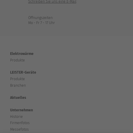
Schreiben Sie uns eine E-Mail
Öffnungszeiten:
Mo - Fr 7 - 17 Uhr
Elektrowärme
Produkte
LEISTER-Geräte
Produkte
Branchen
Aktuelles
Unternehmen
Historie
Firmenfotos
Messefotos