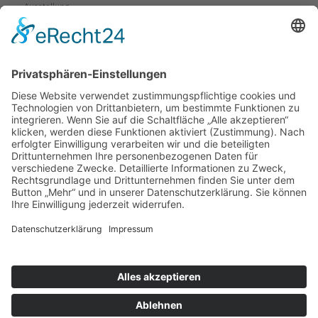
Ausstellung
Service
Fragen & Probleme
Garantie & Gewährleistung
Mieten-Testen-Kaufen
Reparaturen
Sicherheitshinweise
Versand
Kontakt
Karte
Anfahrtsplan
Wegbeschreibung
Kontaktformular
Rückruf
VCard
Copyright © 2026 Bohlen Elektrowärme.
Alle Rechte vorbehalten.
Impressum
Datenschutzerklärung
Erklärung zur Barrierefreiheit