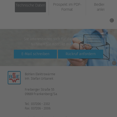
Prospekt im PDF-
Bedienungs­
Technische Daten
Format
anleitung
Sie interessieren sich für dieses Produkt?
Nehmen Sie Kontakt mit uns auf!
E-Mail schreiben
Rückruf anfordern
Bohlen Elektrowärme
Inh. Stefan Urbanek
Freiberger Straße 55
09669 Frankenberg/Sa.
Tel.: 037206 - 2332
Fax: 037206 - 2006