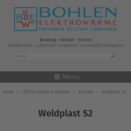
Skip
to
content
Beratung – Verkauf – Service
Heizelemente | Lufterhitzer & Gebläse | Kunststoffschweißgeräte
Menü
Home
»
LEISTER-Geräte & Zubehör
»
Extruder
»
Weldplast S2
Weldplast S2