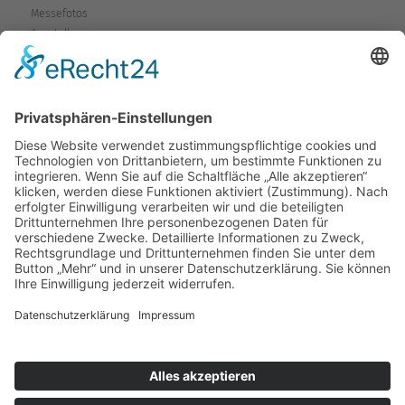
Messefotos
Ausstellung
Service
Fragen & Probleme
Garantie & Gewährleistung
Mieten-Testen-Kaufen
Reparaturen
Sicherheitshinweise
Versand
Kontakt
Karte
Anfahrtsplan
Wegbeschreibung
Kontaktformular
Rückruf
VCard
Copyright © 2026 Bohlen Elektrowärme.
Alle Rechte vorbehalten.